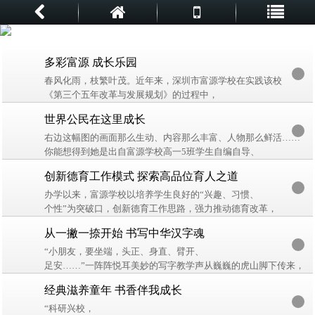
多彩富源 成长乐园
春风化雨，枝繁叶茂。近年来，深圳市富源学校在实践该校
《第三个五年改革与发展规划》的过程中，
在先进办学理念的指引下，迈开了跨越式发展的探索实践步伐，
世界公民在这里成长
莘莘学子在这个钟灵毓秀的校园中更加幸福地生活、成长。
右边这幅图的画面那么生动、内容那么丰富、人物那么鲜活……
你能想得到她是出自富源学校高一5班学生自编自导、
自演的英语歌剧吗？
创新德育工作模式 探索高品位育人之道
学生们正在上演的是德国作曲家瓦格纳创作的一部三幕浪漫歌剧
《罗恩格林》,
办学以来，富源学校以培养学生良好的“兴趣、习惯、
个性”为突破口，创新德育工作思路，强力推动德育改革，
努力提高德育工作的实效性。目前，
从一撇一捺开始 书写中华汉字魂
富源学校以“三五教育”、“旗帜教育”、“感恩教育”、“心理健康教
育”、“体验式德育”为核心的主体德育特色已成为该校特色办学的
“小朋友，要坐端，头正、身直、臂开、
重要支柱，有力地推动了学校教育教学质量的提高。
足安……”一阵阵悦耳美妙的写字教学声从巍巍的虎山脚下传来，
那是富源学校的孩子们正在全神贯注地练写百日字功。
经典滋养童年 书香伴我成长
孩子们专注的神情，端正的姿势，一笔一画的运笔动作，
俨然是一个个小书法家。
“科研兴校，