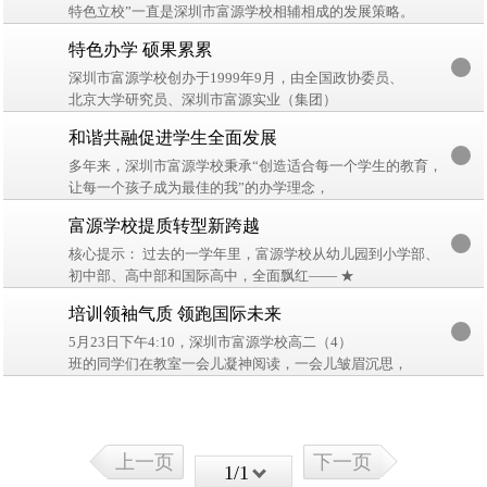
特色立校”一直是深圳市富源学校相辅相成的发展策略。
教育科研是创建学校特色的重要途径，是打造专业化教师队伍、
特色办学 硕果累累
促进学校整体效能提升的有效载体。
而特色立校则给学校师生的文化生活赋予了新的内涵，
深圳市富源学校创办于1999年9月，由全国政协委员、
使校园充满了灵动的生机，让课堂散发出愉悦的乐趣。
北京大学研究员、深圳市富源实业（集团）
有限公司董事长缪寿良先生独资建设。
和谐共融促进学生全面发展
学校位于西乡街道富源教育城，背依苍翠虎山，雄视东升旭日，
气势恢宏，风景如画，浩然大气。学校设有幼儿园、小学、
多年来，深圳市富源学校秉承“创造适合每一个学生的教育，
初中、高中、富源·剑桥国际学院等5个学部（院），
让每一个孩子成为最佳的我”的办学理念，
现有师生4200多人。
以“培养具有领袖气质和国际竞争力的现代中国人”为育人目标，
富源学校提质转型新跨越
全面实施素质教育，倾力打造现代化名校，办学成绩优异，
享誉珠三角。
核心提示： 过去的一学年里，富源学校从幼儿园到小学部、
初中部、高中部和国际高中，全面飘红—— ★
幼儿部成功迈向国际化高端办园方向，蒙氏课程、
培训领袖气质 领跑国际未来
DIC国际课程教学取得优质保教效果，深受家长欢迎；
5月23日下午4:10，深圳市富源学校高二（4）
班的同学们在教室一会儿凝神阅读，一会儿皱眉沉思，
一会儿奋笔疾书，一会儿热烈讨论，一会儿激昂演讲，
一会儿慷慨陈词，还不时传出阵阵掌声，
每个人的脸上都书写着飞扬的激情和青春活力……
原来该班的团支部书记蔡宝标正在主持该班的领袖气质培训。
上一页
下一页
1/1