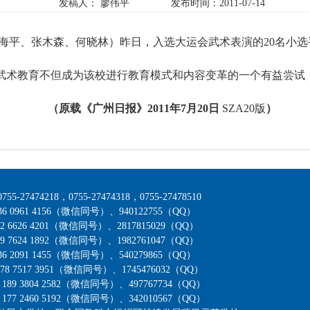
发稿人： 廖伟平 发布时间：2011-07-14
李海平、张木森、何晓林）昨日，入选大运会武术表演的
20
名小选
武术教育不但成为该校进行教育模式和内容变革的一个有益尝试
（原载《广州日报》
2011
年
7
月
20
日
SZA20
版
）
7474218，0755-27474318，0755-27478510
0961 4156（微信同号）、940122755（QQ）
6626 4201（微信同号）、2817815029（QQ）
7624 1892（微信同号）、1982761047（QQ）
2091 1455（微信同号）、540279865（QQ）
7517 3951（微信同号）、1745476032（QQ）
 3804 2582（微信同号）、497767734（QQ）
 2460 5192（微信同号）、342010567（QQ）