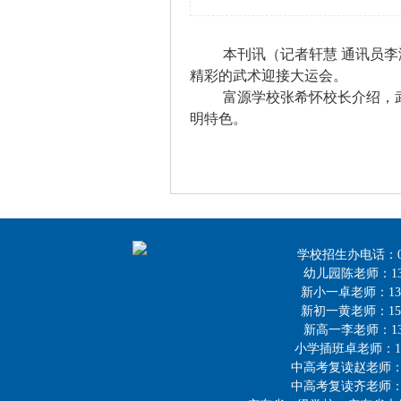
本刊讯
（记者轩慧 通讯员
精彩的武术迎接大运会。
富源学校张希怀校长介绍，
明特色。
学校招生办电话：0755-2
幼儿园陈老师：136 
新小一卓老师：132 
新初一黄老师：159 
新高一李老师：136 
小学插班卓老师：178 
中高考复读赵老师：189
中高考复读齐老师：177