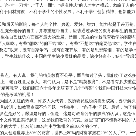
。这些“一刀切”，“千人一面”、“标准件式”的人才生产模式，忽略了人
，不利于因材施教，不利于学生的个性发展，不利于学生创新精神、创新能
天和后天的影响，每个人的个性、兴趣、爱好、智力、能力都是千差万别
学生充分选择的自由，并尊重这种自由，应该通过学校的教育和学生的自
生在自己优势方面都有最大的发展。然而，现在的学校教育教学的实际与
要人家吃，有些“想吃”的偏不给“吃”，
有些“不想吃”的偏要他“吃”，学
“反右”以来，没有百家争鸣，没有百花齐放，有的是思想禁锢，有的是学
，学生就信什么，中国的学生缺少质疑的品质，缺少好奇心，缺少“异想
的焦点。有人说，我们的精英教育不公平，而且搞过了头，我们办了这么
上，老百姓意见很大。我们认为，是不是“精英教育”，不是看有多少重点
伪”精英教育，我们建国六十多年来培养了几个“精英”？我们中国科技大学
来的是考试的机器！
”成为国人关注的热点。许多人大代表，政协委员也纷纷提出议案，要求解
和改进，如教育资源不均问题，“择校生”、
“条子生”问题。最近，为了
。出发点是好的，愿望是好的，但是，这是对教育公平的肤浅的认识，这是低
这个文件真正实行起来，这是我们教育的悲哀。这些“官”们不懂得不同的“
名的大学，排名前
100
名的中学和排名前
100
名的小学。
的人创造世界上
80%
的财富，世界上
80%
的财富掌握在
20%
的人手中。一