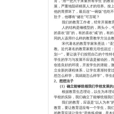
育，“用一把尺子来量所有学生”的教
展，严重地阻碍精英人才的培养。按上级
他的胃撑坏了，最后连“一碗饭”也吃不
肚子，他哪有“健壮”可言呢？
我们的教育工作者，经常开展教育
人的结构是橄榄型的，两头小，
的喜欢“甜”的，有的喜欢“咸”的，
同的人该用什么样的教育教学方法去教
宋代著名的教育学家朱熹说：“
教。近代著名的教育家蔡元培也说过：
划一”，要让孩子们按照自己的个性特
学生的学习与发展不应该是被动的，
创造良好的环境，开发学生的潜能，激
立全新的课程体系，让学生逐渐转变过
想怎么样学，我就能怎么样学”，学生
2
、想想法子
（
1
）确立能够统领我们学校发展的
根据教育生态理论，以生为本理
学校的实际，我们确立了能够统领我
我们的教育，应该是“以人为本”
教育，要让教育适应每一个学生，我
的教育应该让学生“是铁炼成钢，是木