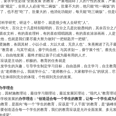
育，要求学生必须“全面发展”的教育，严重地阻碍了人的个性的发展，严
“规定”，全班人人必须“吃二碗饭”，肚量不大的，他只能“吃一碗饭”的
了，也不想“吃”了。肚量大的，他消化功能好，每天能“吃三碗饭”，但是却
科学研究，研这个，研那个，就是很少有人去研究“人”。
中间大，百分之十几是特别聪明的，百分之几是比较愚钝的，其余百分之
有的喜欢文科，有的喜欢理科，有的喜欢唱唱跳跳，有的喜欢涂涂画画，人是
他，也就是我们要尽最大努力做到“一把钥匙开一把锁”。
圣贤施教，各因其材，小以小成，大以大成，无弃人也”，朱熹阐述了孔子
“教育者，与其守成法，毋宁尚自然；与其求划一，毋宁展个性”。蔡先生
长，自由地发展，最终才能让孩子们成为最有用的人才。
而应该是主动的，积极的。教育的任务就是
发学生的兴趣，引导学生制定学习目标，自由选择，自主学习，自主教育
去“老师教什么，我就学什么”，“老师教什么，大家都学什么”的状况，尽
的主体得到充分的体现，个性得到充分的发展。
办学理念
论，因材施教理论，最佳学习期理论，最近发展区理论，“现代人”教育理
们学校发展的
办学理念：“创造适合每一个学生的教育，让每一个学生成为
的教育，是面向“每一个”学生的教育，应该是“千人千面”的教育，是“扬峰
们要创造适合每一个学生的教育，我们的教育应该是允许全面发展、多元
做成梁”。