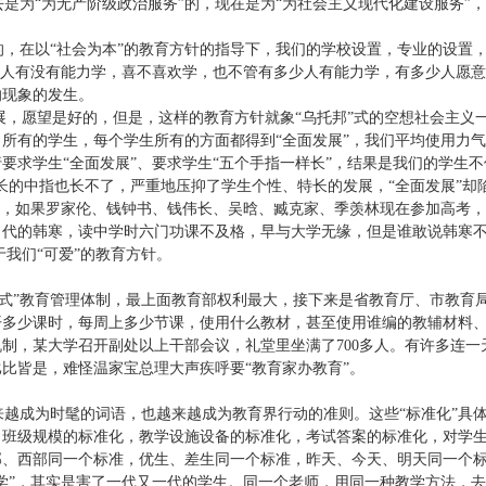
去是为“为无产阶级政治服务”的，现在是为“为社会主义现代化建设服务”，
的，在以“社会为本”的教育方针的指导下，我们的学校设置，专业的设置
些人有没有能力学，喜不喜欢学，也不管有多少人有能力学，有多少人愿
的现象的发生。
展，愿望是好的，但是，这样的教育方针就象“乌托邦”式的空想社会主义
所有的学生，每个学生所有的方面都得到“全面发展”，我们平均使用力
要求学生“全面发展”、要求学生“五个手指一样长”，结果是我们的学生不
长的中指也长不了，严重地压抑了学生个性、特长的发展，“全面发展”却陷
的，如果罗家伦、钱钟书、钱伟长、吴晗、臧克家、季羡林现在参加高考
代的韩寒，读中学时六门功课不及格，早与大学无缘，但是谁敢说韩寒不
于我们“可爱”的教育方针。
塔式”教育管理体制，最上面教育部权利最大，接下来是省教育厅、市教育
开多少课时，每周上多少节课，使用什么教材，甚至使用谁编的教辅材料
机制，某大学召开副处以上干部会议，礼堂里坐满了
700
多人。有许多连一
比皆是，难怪温家宝总理大声疾呼要“教育家办教育”。
来越成为时髦的词语，也越来越成为教育界行动的准则。这些“标准化”具体
，班级规模的标准化，教学设施设备的标准化，考试答案的标准化，对学
部、西部同一个标准，优生、差生同一个标准，昨天、今天、明天同一个
“科学”，其实是害了一代又一代的学生。同一个老师，用同一种教学方法，