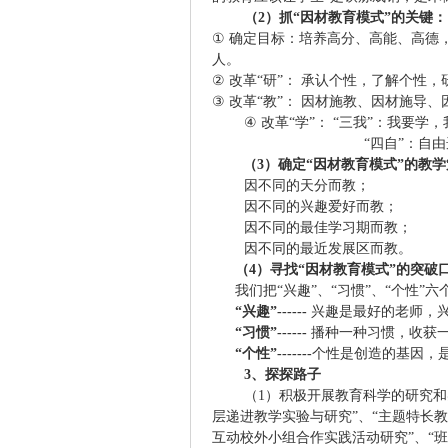
（
2
）抓“因材教育模式”的关键：
①
确定目标：培养高分、高能、高德
人。
②
改革“研”：
承认个性，了解个性，
③
改革“教”：
因材施教、因材施导、
④
改革“学”：
“三我”：我要学
“四自”：自
（
3
）确定“因材教育模式”的教
因不同的天分而教；
因不同的兴趣爱好而教；
因不同的最佳学习期而教；
因不同的最近发展区而教。
（
4
）寻找“因材教育模式”的突破
我们把“兴趣”、“习惯”、“个性”
“兴趣”
------
兴趣是最好的老师，
“习惯”
------
播种一种习惯，收获
“个性”
-------
个性是创造的基因，
3
、探探路子
（
1
）积极开展教育科学的研究和
层递进教学实验与研究”、“主题特长教
互动校外小组合作实践活动研究”、“