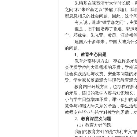
朱镕基在视察清华大学时长叹一
之问”和“朱镕基之叹”警醒了我们。
都息息相关的社会问题。因此，这个
有人说，造成“钱学森之问”，主
但是，旧中国培养了鲁迅、郭沫
宁、邓稼先、朱光亚、黄昆、汪曾祺
建国六十多年来，中国大陆为什
的问题。
1
、教育生态问题
教育外部环境方面，存在许多矛
会优质学位的大量需求的矛盾，学校
社会实践活动与收费、安全等问题的
导、学生家长落后观念与现代教育观
教育内部环境方面，也存在许多
的矛盾，陈旧的教学内容与知识增长
小与学生日益增加矛盾，课业负担的
竞争与和谐人际关系的矛盾，学生活
教师专科毕业与跨学科教学的矛盾，
2
、教育深层次问题
（
1
）教育方针问题
我们的教育方针的是“功利主义”的