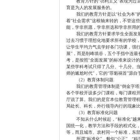
教育方针的“功利主义”表现为过
育是为人的发展服务的。
我们的教育方针是以“社会为本”
着“社会需求”这根轴来转的，不管这
能，学非所愿，学非所选和学非所用
我们的教育方针要求学生全面发
过去习惯于理想化地要求所有的学校，
让学生平均力气去学好各门功课，强行
展”，而是削峰填谷，五个手指中连最
考，是按照“全面发展”的标准来设计
某些学科考试只得了几分、十几分。当
师的尴尬时代”，它的“罪魁祸首”源自
（
2
）教育体制问题
我们的教育管理体制是“倒金字
各个学校开设多少门课程，每门课程
厅说了算。我们的是官本位教育管理
局处长、科长，外行领导内行的现象比
（
3
）教育标准化问题
不知从什么时候起，“标准化”越
国统一化，教学方法和手段的程式化
等，而且城市、农村同一个标准，东
所谓“标准化”，貌似“公正”、