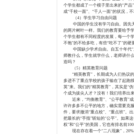
个学生都成了一个模子里出来的“产品”
成“千校一面”、“千人一面”的状况
（
4
）学生学习自由问题
中国的学生没有学习自由。因先
的两片树叶一样。我们的教育要给予
个学生都有不同程度的发展，每一个学
不饱”的不给多吃，有些“吃不了”的硬
中国缺少学术自由。自五十年代
师教什么，学生就学什么，老师讲什么
造吗？
（
5
）精英教育问题
“精英教育”，长期成为人们热议
多进不了重点学校的孩子输在了起跑线
英”来。我们的“精英教育”，其实是“
个成为拔尖人才？没有！我们培养出
近来，“均衡教育”、“公平教育
许许多多不公平的地方，确实需要克服
件，要求撤消“重点校”、“重点班”
把最长的“手指”斩短的“公平”。如果
权”和“公平”的美国，它也有排名前
100
现在存在着一个“二八现象”，
20%