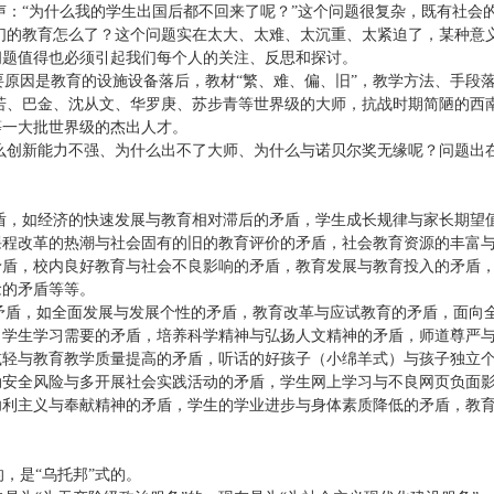
声：“为什么我的学生出国后都不回来了呢？”这个问题很复杂，既有社会
我们的教育怎么了？这个问题实在太大、太难、太沉重、太紧迫了，某种意
问题值得也必须引起我们每个人的关注、反思和探讨。
要原因是教育的设施设备落后，教材“繁、难、偏、旧”，教学方法、手段
若、巴金、沈从文、华罗庚、苏步青等世界级的大师，抗战时期简陋的西
等一大批世界级的杰出人才。
么创新能力不强、为什么出不了大师、为什么与诺贝尔奖无缘呢？问题出
盾，如经济的快速发展与教育相对滞后的矛盾，学生成长规律与家长期望
课程改革的热潮与社会固有的旧的教育评价的矛盾，社会教育资源的丰富
矛盾，校内良好教育与社会不良影响的矛盾，教育发展与教育投入的矛盾
念的矛盾等等。
矛盾，如全面发展与发展个性的矛盾，教育改革与应试教育的矛盾，面向
、学生学习需要的矛盾，培养科学精神与弘扬人文精神的矛盾，师道尊严
减轻与教育教学质量提高的矛盾，听话的好孩子（小绵羊式）与孩子独立
动安全风险与多开展社会实践活动的矛盾，学生网上学习与不良网页负面
功利主义与奉献精神的矛盾，学生的学业进步与身体素质降低的矛盾，教
，是“乌托邦”式的。