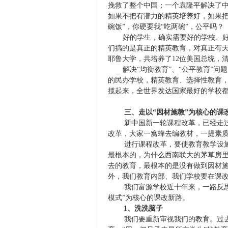
挽救了整个中国；一个袁隆平解决了中
如果不把有潜力的精英培养好，如果把
碗饭”，你硬要我“吃两碗”，公平吗？
好的学生，确实需要好的学校、
们搞的是真正的精英教育，对真正有
耶鲁大学，共培养了
12
位美国总统，
解决“均衡教育”、“公平教育”
的民办学校，精英教育、选择性教育
揽起来，全世界发达国家最好的学校
三、走以“因材施教”为核心的课
新中国新一轮课程改革，已经走
改革，大家一窝蜂去编教材，一提素
进行课程改革，要使教育教学设
最根本的，为什么西南联大的茅草房
去的教育，最根本的是没有做到因材
外，我们教育内部、我们学校要在课
我们富源学校近十年来，一路反
模式”为核心的课改新路。
1
、洗洗脑子
我们要重新审视我们的教育。过去