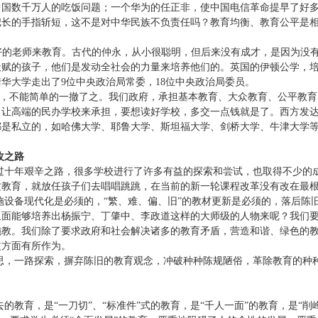
国数千万人的吃饭问题；一个华为的任正非，使中国电信革命提早了好多
长的手指斩短，这不是对中华民族不负责任吗？教育均衡、教育公平是相
好的老师来教育。古代的仲永，从小很聪明，但后来没有成才，是因为没
天赋的孩子，他们是发动全社会的力量来培养他们的。英国的伊顿公学，
清华大学走出了
9
位中央政治局常委，
18
位中央政治局委员。
问题，不能简单的一撤了之。我们政府，承担基本教育、大众教育、公平教
，让高端的民办学校来承担，要想读好学校，多交一点钱就是了。西方发
都是私立的，如哈佛大学、耶鲁大学、斯坦福大学、剑桥大学、牛津大学
改之路
过十年艰辛之路，很多学校进行了许多有益的探索和尝试，也取得不少的
质教育，就放任孩子们去唱唱跳跳，在当前的新一轮课程改革没有改在最
施设备现代化是必须的，“繁、难、偏、旧”的教材更新是必须的，落后陈
里面能够培养出杨振宁、丁肇中、李政道这样的大师级的人物来呢？我们
施教。我们除了要求政府和社会解决诸多的教育矛盾，营造和谐、绿色的
改方面有所作为。
思，一路探索，摒弃陈旧的教育观念，冲破种种陈规陋俗，革除教育的种种
的教育，是“一刀切”、“标准件”式的教育，是“千人一面”的教育，是“削