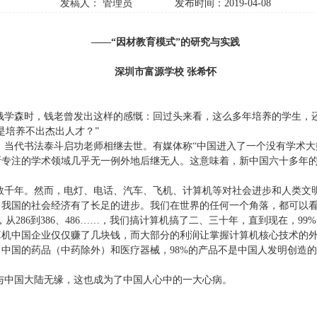
发稿人： 管理员 发布时间：2019-04-08
——
“因材教育模式”的研究与实践
深圳市富源学校
张希怀
钱学森
时，钱老曾发出这样的感慨：回过头来看，这么多年培养的学生，
是培养不出杰出人才？”
、当代书法泰斗启功老师相继去世。有媒体称“中国进入了一个没有学术大
所专注的学术领域几乎无一例外地后继无人。这意味着，新中国六十多年
数千年。然而，电灯、电话、汽车、飞机、计算机等对社会进步和人类文
，我国的社会经济有了长足的进步。我们在世界的任何一个角落，都可以看到
，从
286
到
386
、
486……
，我们搞计算机搞了二、三十年，直到现在，
99%
算机中国企业仅仅赚了几块钱，而大部分的利润让掌握计算机核心技术的
。中国的药品（中药除外）和医疗器械，
98%
的产品不是中国人发明创造的
与中国大陆无缘，这也成为了中国人心中的一大心病。