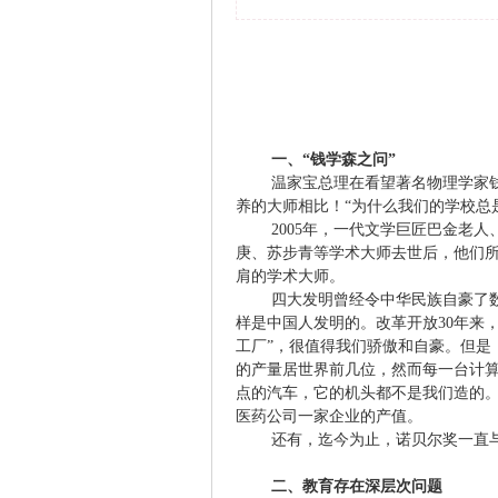
一、“钱学森之问”
温家宝总理在看望著名物理学家
养的大师相比！“为什么我们的学校总
2005
年，一代文学巨匠巴金老人
庚、苏步青等学术大师去世后，他们
肩的学术大师。
四大发明曾经令中华民族自豪了
样是中国人发明的。改革开放
30
年来
工厂”，很值得我们骄傲和自豪。但是
的产量居世界前几位，然而每一台计
点的汽车，它的机头都不是我们造的
医药公司一家企业的产值。
还有，迄今为止，诺贝尔奖一直
二、教育存在深层次问题