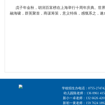
戊子年金秋，胡润百富榜在上海举行十周年庆典。世
融海啸，群英聚首，商谋筹策，意义特殊，感慨系之，遂
学校招生办电话：0755-27474218，
幼儿园陈老师：136 0961 41
新小一卓老师：132 6626 42
新初一黄老师：159 7624 18