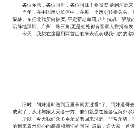
各位乡亲，各位阿哥，各位阿妹！要投资
,
请到河源来
当年，在中国历史长河中，在每一个历史转折关头、
显赫。东征北伐所向披糜
,
平定新老军阀
,
八年抗战，解放
沿阵地深圳、广州、珠三角
,
更是处处都有客家人拼搏奋发
今天，我想在这里用两首山歌来表现表现我们的的客
旧时，阿妹送郎送到五里亭就要过番
*
了。阿妹送哥
成家了，从此与家人天各一方。他们就是在座各位海外乡
所以，今天我们众多乡亲父老回来河源，非常亲切，
的到来表示衷心的感谢和亲切的问候
!
最后，送大家一首