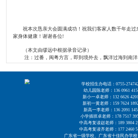
祝本次恳亲大会圆满成功！祝我们客家人数千年走过
家身体健康！谢谢各位
!
（本文由缪远中根据录音记录）
注：
过番，
闽粤方言，即到境外去，飘洋过海到南洋
学校招生办电话：0755-27474218，
幼儿园陈老师：136 0961 41
新小一卓老师：132 6626 42
新初一黄老师：159 7624 18
新高一李老师：136 2091 14
小学插班卓老师：178 7517 39
中高考复读赵老师：189 3804 2
中高考复读齐老师：177 2460 5
广东省一级学校、广东省十佳民办学校